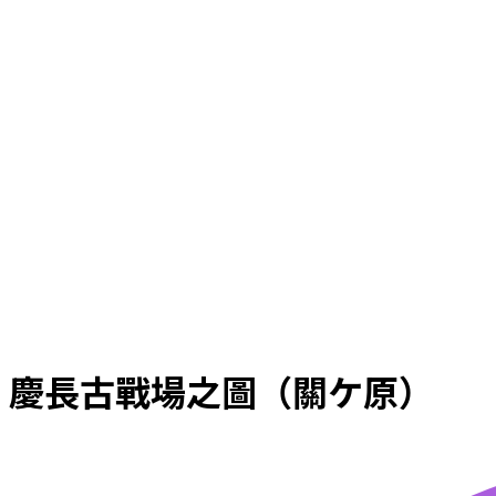
慶長古戰場之圖（關ケ原）