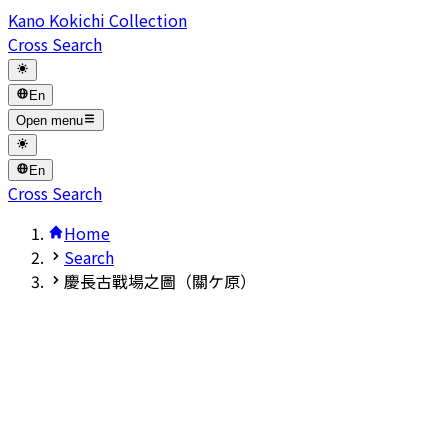
Kano Kokichi Collection
Cross Search
En
Open menu
En
Cross Search
Home
Search
慶長古戰場之圖（關ケ原）