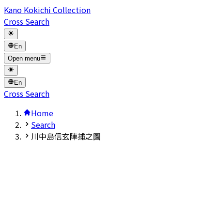
Kano Kokichi Collection
Cross Search
En
Open menu
En
Cross Search
Home
Search
川中島信玄陣捕之圖