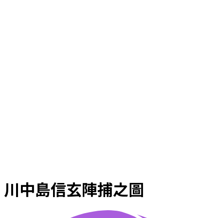
川中島信玄陣捕之圖