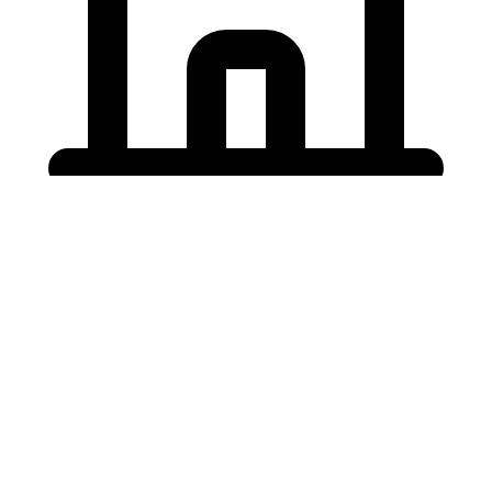
Holding University
東北大学