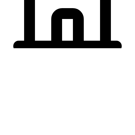
Holding University
東北大学