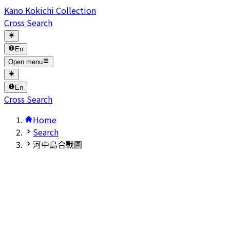
Kano Kokichi Collection
Cross Search
En
Open menu
En
Cross Search
Home
Search
河中島合戰圖