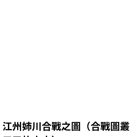
江州姉川合戰之圖（合戰圖叢