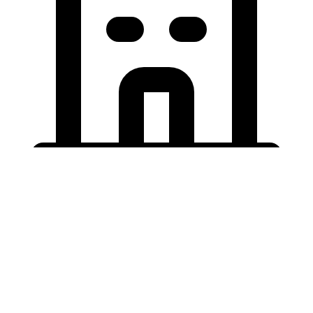
Holding University
東北大学