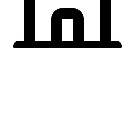
Holding University
東北大学