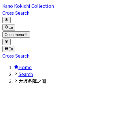
Kano Kokichi Collection
Cross Search
En
Open menu
En
Cross Search
Home
Search
大坂冬陣之圖