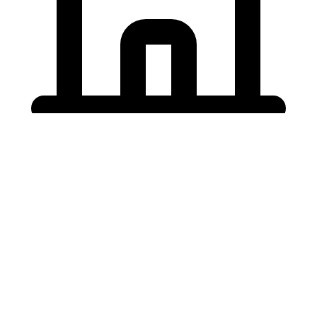
Holding University
東北大学