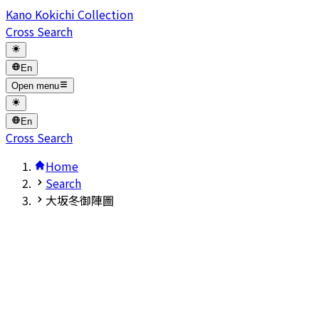
Kano Kokichi Collection
Cross Search
En
Open menu
En
Cross Search
Home
Search
大坂冬御陣圖