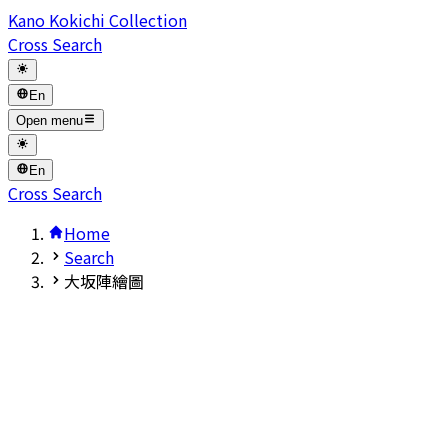
Kano Kokichi Collection
Cross Search
En
Open menu
En
Cross Search
Home
Search
大坂陣繪圖