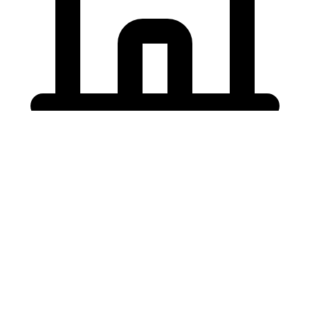
Holding University
東北大学