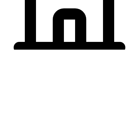
Holding University
東北大学