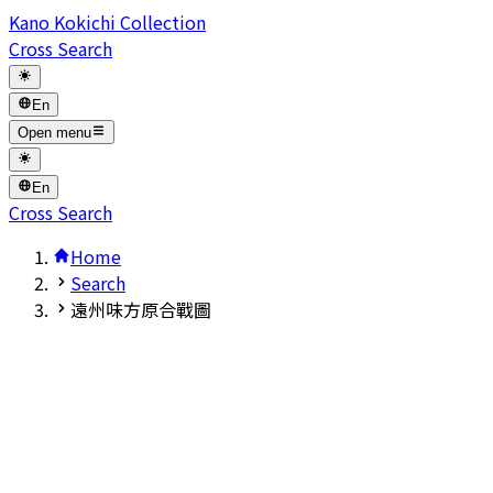
Kano Kokichi Collection
Cross Search
En
Open menu
En
Cross Search
Home
Search
遠州味方原合戰圖