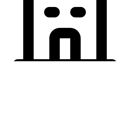
Holding University
東北大学