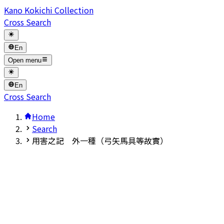
Kano Kokichi Collection
Cross Search
En
Open menu
En
Cross Search
Home
Search
用害之記 外一種（弓矢馬具等故實）