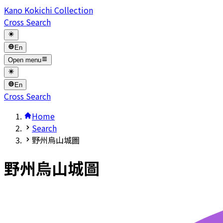
Kano Kokichi Collection
Cross Search
En
Open menu
En
Cross Search
Home
Search
野州烏山城圖
野州烏山城圖