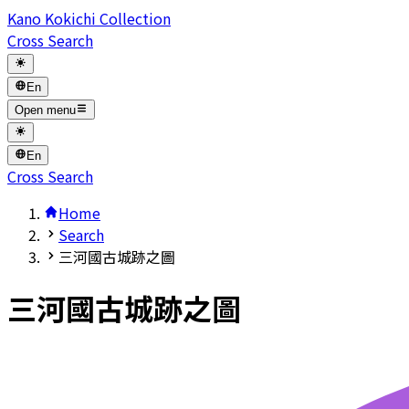
Kano Kokichi Collection
Cross Search
En
Open menu
En
Cross Search
Home
Search
三河國古城跡之圖
三河國古城跡之圖