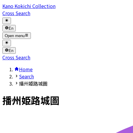
Kano Kokichi Collection
Cross Search
En
Open menu
En
Cross Search
Home
Search
播州姫路城圖
播州姫路城圖