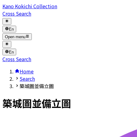
Kano Kokichi Collection
Cross Search
En
Open menu
En
Cross Search
Home
Search
築城圖並備立圖
築城圖並備立圖