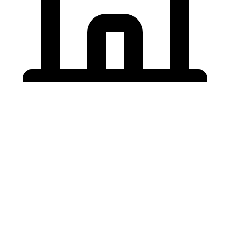
Holding University
東北大学