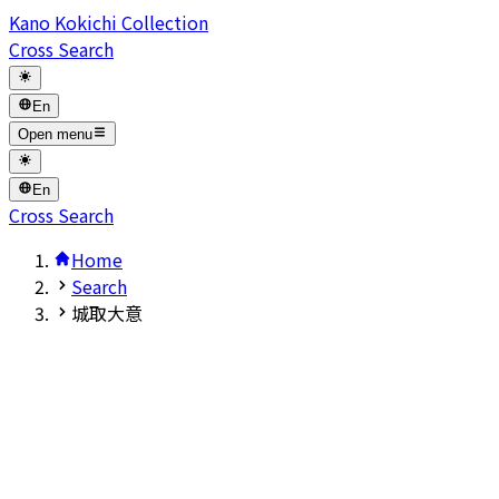
Kano Kokichi Collection
Cross Search
En
Open menu
En
Cross Search
Home
Search
城取大意