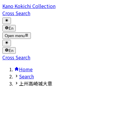
Kano Kokichi Collection
Cross Search
En
Open menu
En
Cross Search
Home
Search
上州高崎城大意