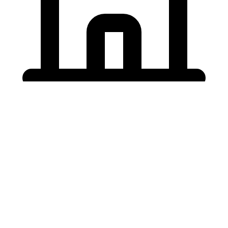
Holding University
東北大学