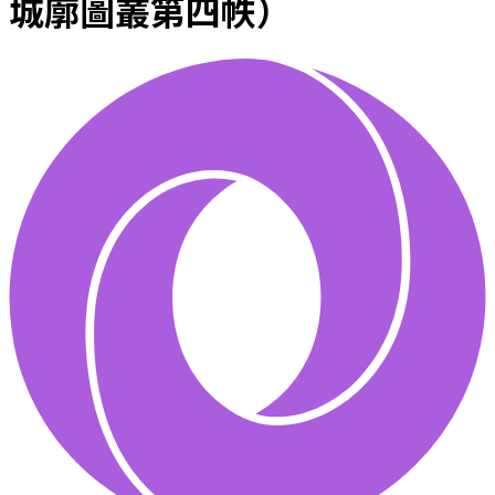
城廓圖叢第四帙）