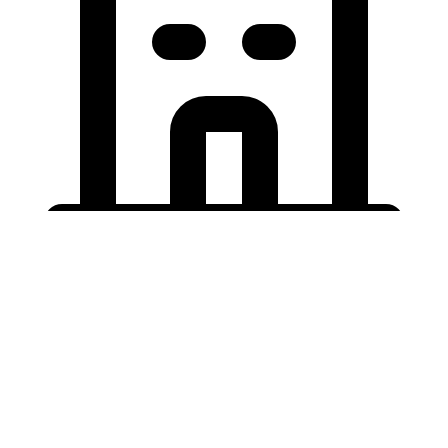
Holding University
東北大学