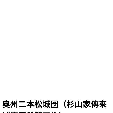
奧州二本松城圖（杉山家傳來