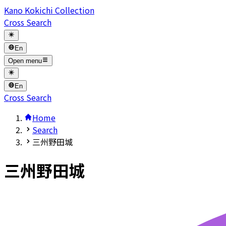
Kano Kokichi Collection
Cross Search
En
Open menu
En
Cross Search
Home
Search
三州野田城
三州野田城