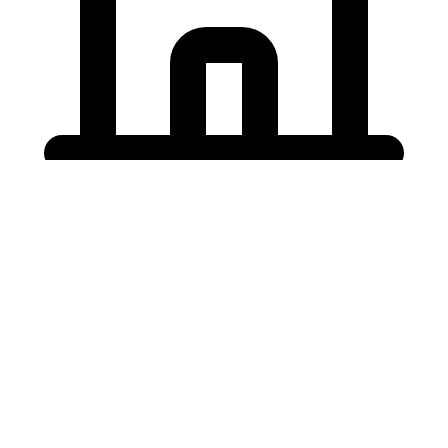
Holding University
東北大学