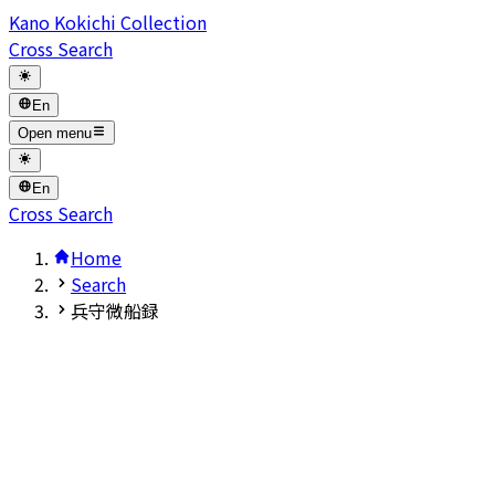
Kano Kokichi Collection
Cross Search
En
Open menu
En
Cross Search
Home
Search
兵守微船録