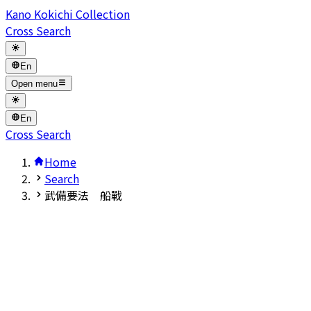
Kano Kokichi Collection
Cross Search
En
Open menu
En
Cross Search
Home
Search
武備要法 船戰