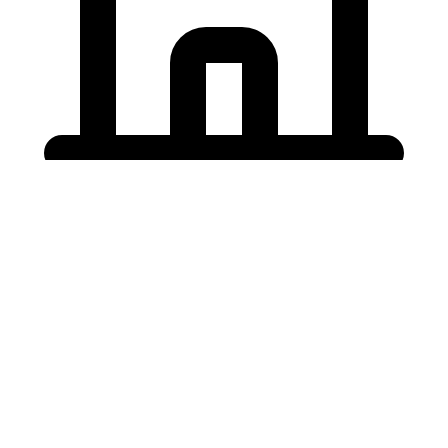
Holding University
東北大学