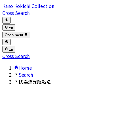
Kano Kokichi Collection
Cross Search
En
Open menu
En
Cross Search
Home
Search
扶桑流異艨戰法