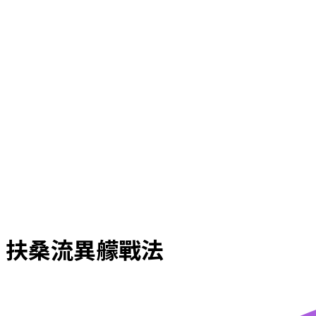
扶桑流異艨戰法