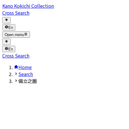
Kano Kokichi Collection
Cross Search
En
Open menu
En
Cross Search
Home
Search
備立之圖