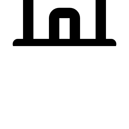
Holding University
東北大学