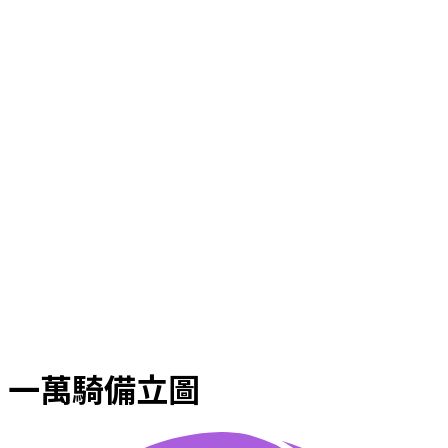
一萬騎備立圖