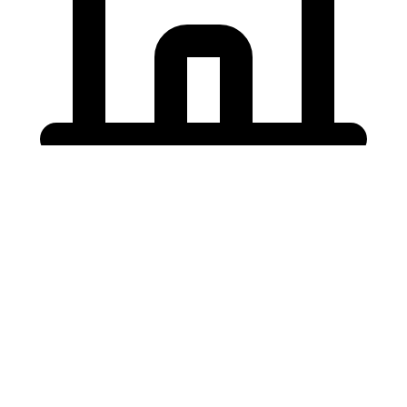
Holding University
東北大学