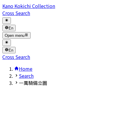
Kano Kokichi Collection
Cross Search
En
Open menu
En
Cross Search
Home
Search
一萬騎備立圖