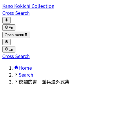
Kano Kokichi Collection
Cross Search
En
Open menu
En
Cross Search
Home
Search
夜鬪的書 並兵法外式集