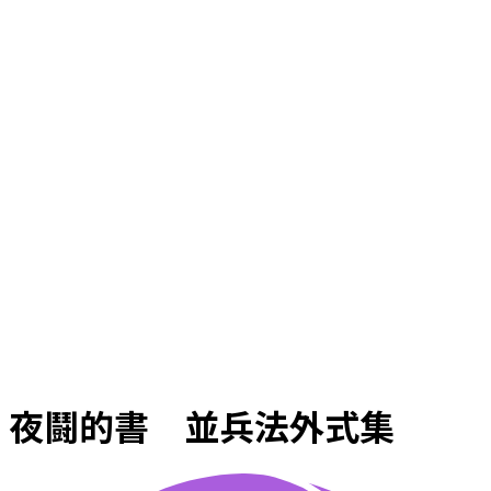
夜鬪的書 並兵法外式集