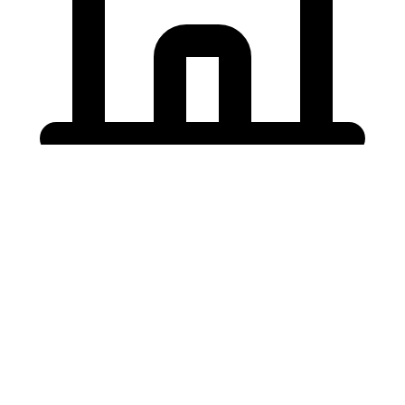
Holding University
東北大学