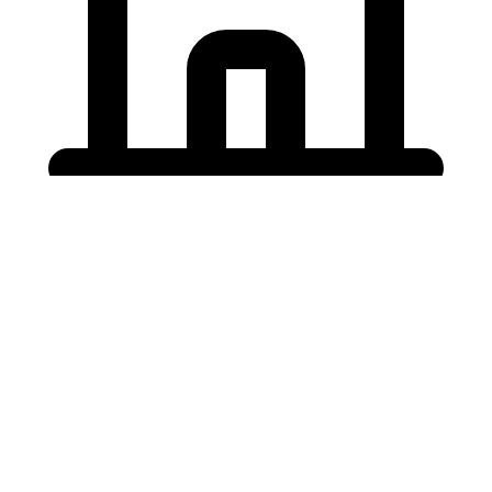
Holding University
東北大学