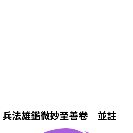
兵法雄鑑微妙至善卷 並註