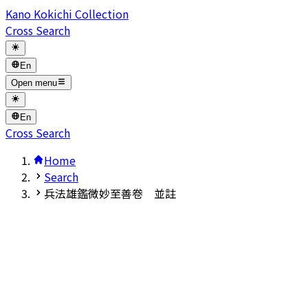
Kano Kokichi Collection
Cross Search
En
Open menu
En
Cross Search
Home
Search
兵法雄鑑微妙至善卷 並註