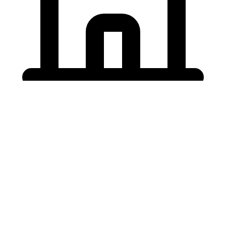
Holding University
東北大学