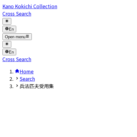
Kano Kokichi Collection
Cross Search
En
Open menu
En
Cross Search
Home
Search
兵法匹夫受用集