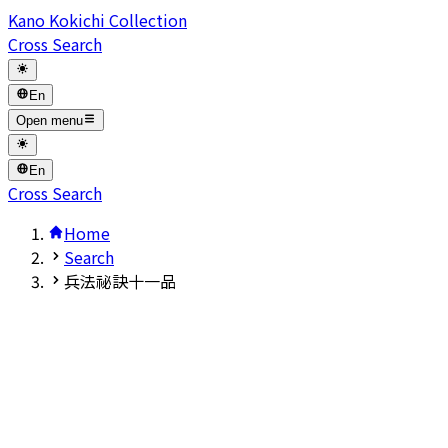
Kano Kokichi Collection
Cross Search
En
Open menu
En
Cross Search
Home
Search
兵法祕訣十一品