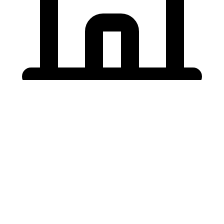
Holding University
東北大学