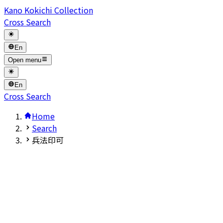
Kano Kokichi Collection
Cross Search
En
Open menu
En
Cross Search
Home
Search
兵法印可