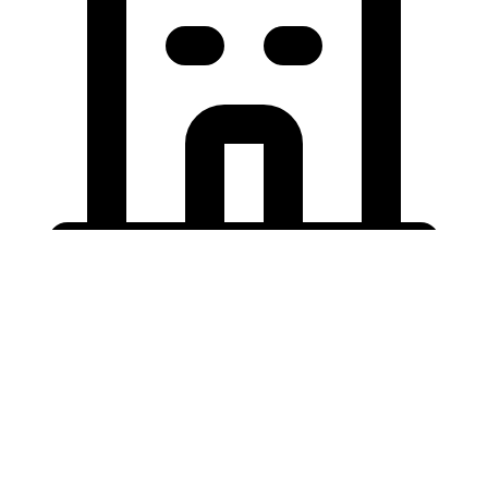
Holding University
東北大学