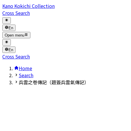
Kano Kokichi Collection
Cross Search
En
Open menu
En
Cross Search
Home
Search
兵雲之卷傳記（題簽兵雲氣傳記）