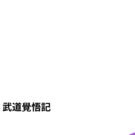
武道覺悟記