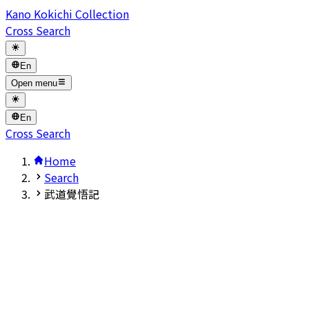
Kano Kokichi Collection
Cross Search
En
Open menu
En
Cross Search
Home
Search
武道覺悟記