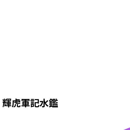
輝虎軍記水鑑