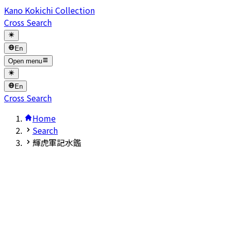
Kano Kokichi Collection
Cross Search
En
Open menu
En
Cross Search
Home
Search
輝虎軍記水鑑