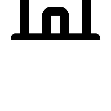
Holding University
東北大学