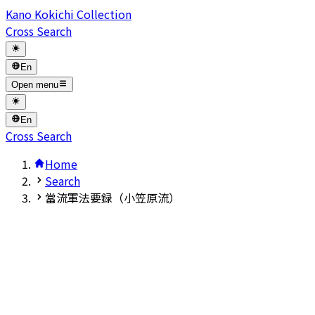
Kano Kokichi Collection
Cross Search
En
Open menu
En
Cross Search
Home
Search
當流軍法要録（小笠原流）