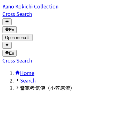
Kano Kokichi Collection
Cross Search
En
Open menu
En
Cross Search
Home
Search
當家考氣傳（小笠原流）