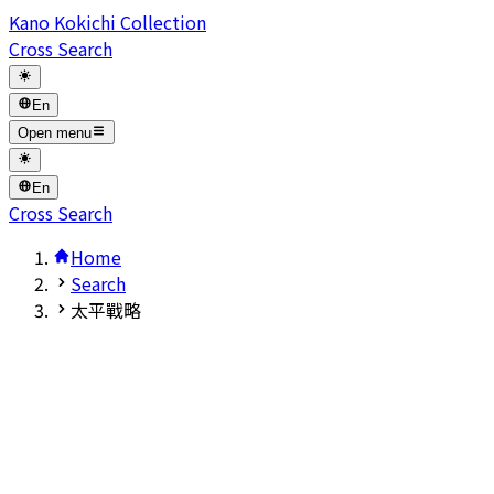
Kano Kokichi Collection
Cross Search
En
Open menu
En
Cross Search
Home
Search
太平戰略