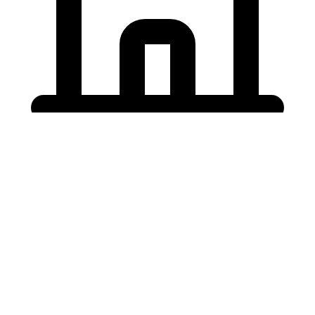
Holding University
東北大学