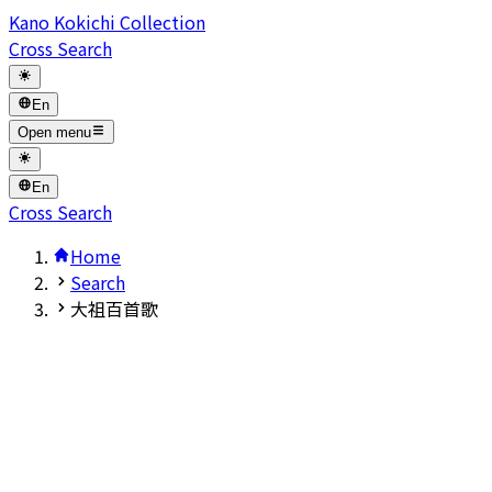
Kano Kokichi Collection
Cross Search
En
Open menu
En
Cross Search
Home
Search
大祖百首歌