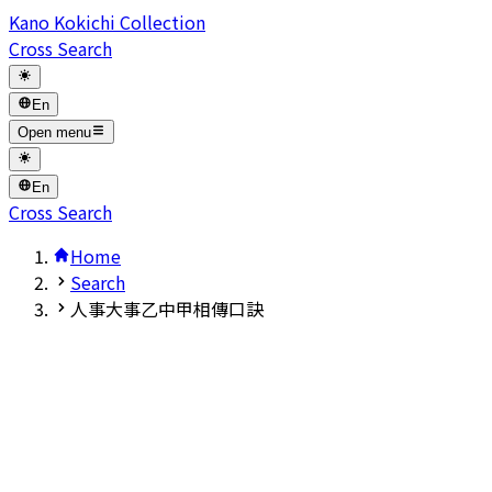
Kano Kokichi Collection
Cross Search
En
Open menu
En
Cross Search
Home
Search
人事大事乙中甲相傳口訣