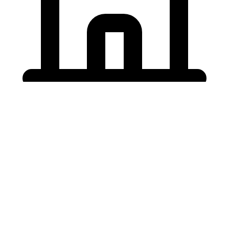
Holding University
東北大学