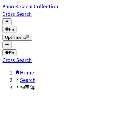
Kano Kokichi Collection
Cross Search
En
Open menu
En
Cross Search
Home
Search
神軍傳