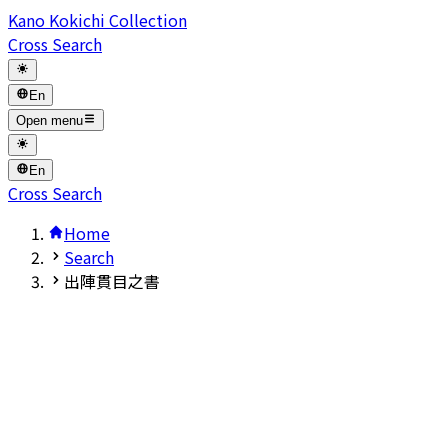
Kano Kokichi Collection
Cross Search
En
Open menu
En
Cross Search
Home
Search
出陣貫目之書