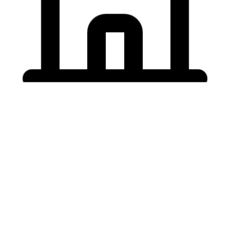
Holding University
東北大学