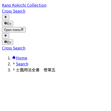
Kano Kokichi Collection
Cross Search
En
Open menu
En
Cross Search
Home
Search
士鑑用法全書 卷第五