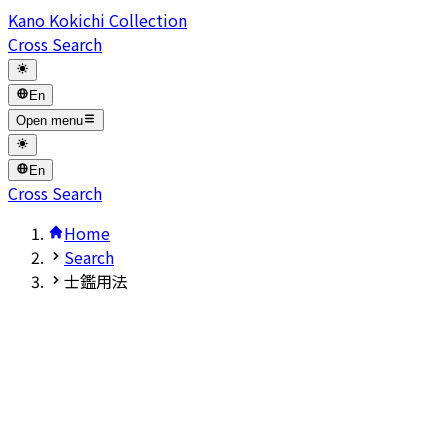
Kano Kokichi Collection
Cross Search
En
Open menu
En
Cross Search
Home
Search
士鑑用法