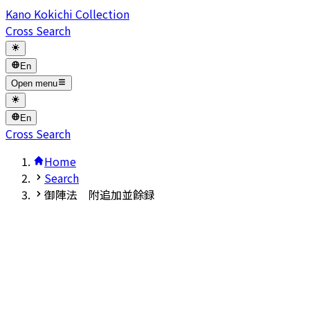
Kano Kokichi Collection
Cross Search
En
Open menu
En
Cross Search
Home
Search
御陣法 附追加並餘録