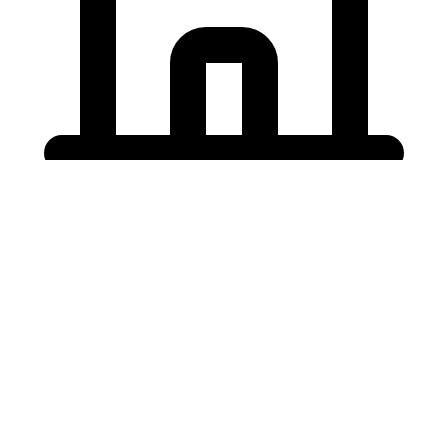
Holding University
東北大学