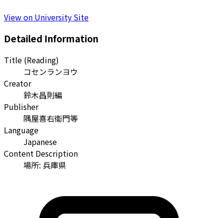
View on University Site
Detailed Information
Title (Reading)
コセンランヨウ
Creator
鈴木昌則編
Publisher
隅屋喜右衞門等
Language
Japanese
Content Description
場所: 兵庫県