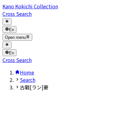
Kano Kokichi Collection
Cross Search
En
Open menu
En
Cross Search
Home
Search
古戰[ラン]要