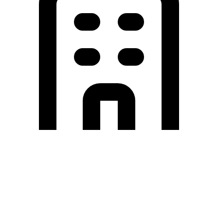
Holding University
東北大学