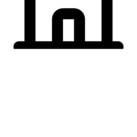
Holding University
東北大学