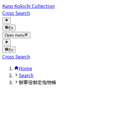
Kano Kokichi Collection
Cross Search
En
Open menu
En
Cross Search
Home
Search
御軍役御定指物帳