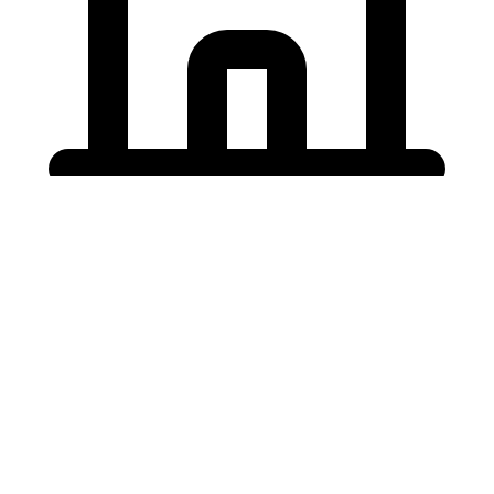
Holding University
東北大学