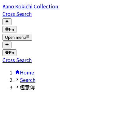
Kano Kokichi Collection
Cross Search
En
Open menu
En
Cross Search
Home
Search
極意傳