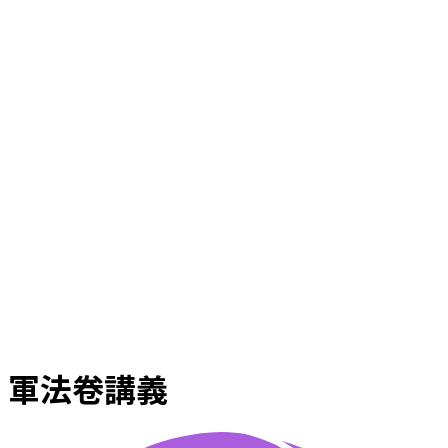
軍法卷講義