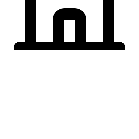
Holding University
東北大学