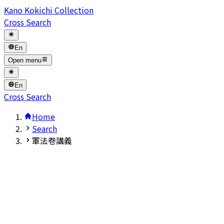
Kano Kokichi Collection
Cross Search
En
Open menu
En
Cross Search
Home
Search
軍法卷講義