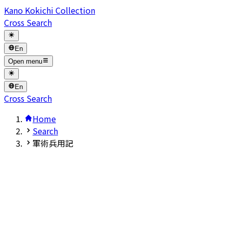
Kano Kokichi Collection
Cross Search
En
Open menu
En
Cross Search
Home
Search
軍術兵用記