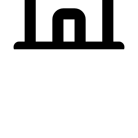
Holding University
東北大学