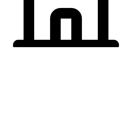
Holding University
東北大学