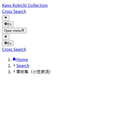
Kano Kokichi Collection
Cross Search
En
Open menu
En
Cross Search
Home
Search
軍術集（小笠原流）