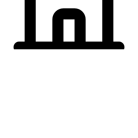
Holding University
東北大学