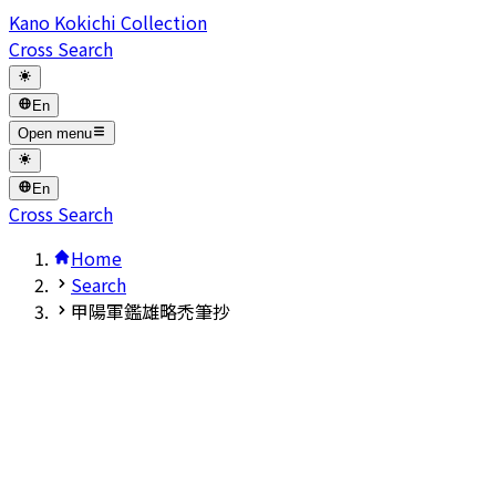
Kano Kokichi Collection
Cross Search
En
Open menu
En
Cross Search
Home
Search
甲陽軍鑑雄略禿筆抄