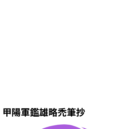
甲陽軍鑑雄略禿筆抄