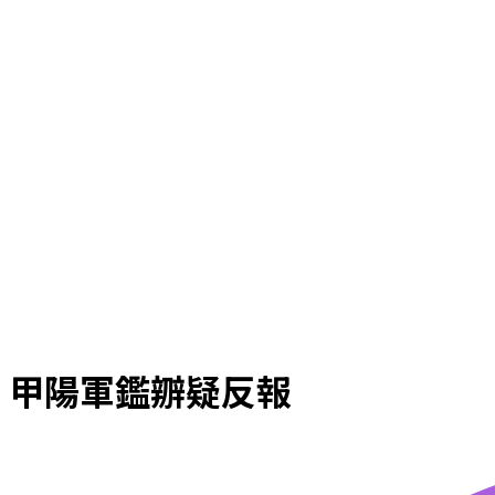
甲陽軍鑑辧疑反報