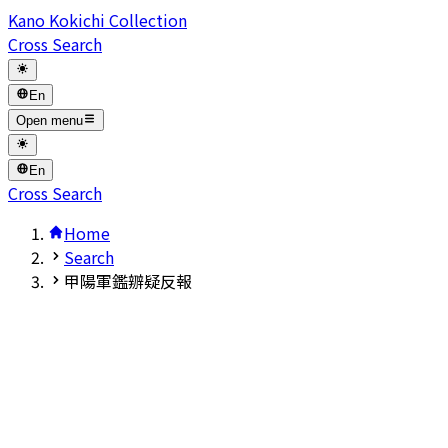
Kano Kokichi Collection
Cross Search
En
Open menu
En
Cross Search
Home
Search
甲陽軍鑑辧疑反報