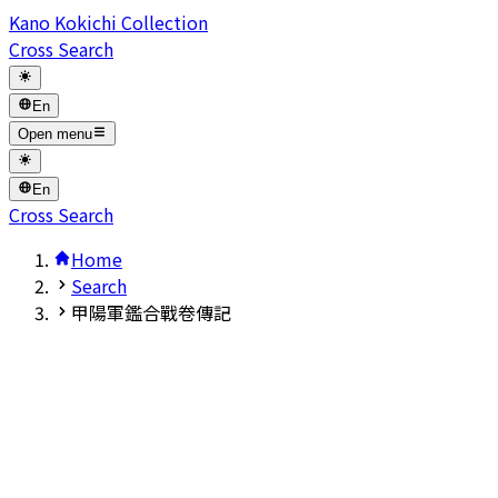
Kano Kokichi Collection
Cross Search
En
Open menu
En
Cross Search
Home
Search
甲陽軍鑑合戰卷傳記