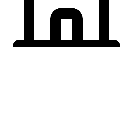
Holding University
東北大学