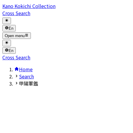
Kano Kokichi Collection
Cross Search
En
Open menu
En
Cross Search
Home
Search
甲陽軍鑑