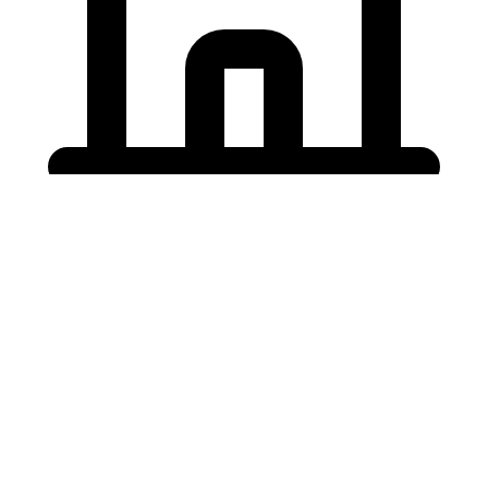
Holding University
東北大学